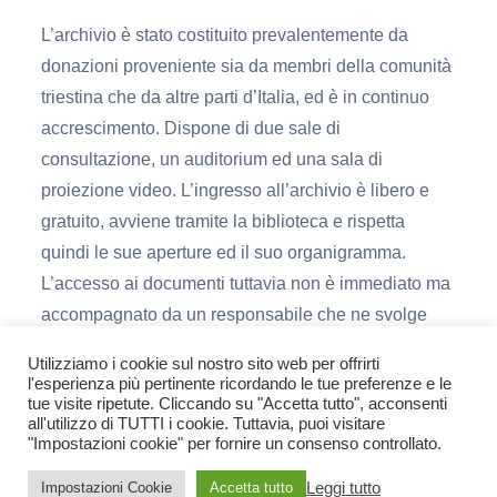
L’archivio è stato costituito prevalentemente da
donazioni proveniente sia da membri della comunità
triestina che da altre parti d’Italia, ed è in continuo
accrescimento. Dispone di due sale di
consultazione, un auditorium ed una sala di
proiezione video. L’ingresso all’archivio è libero e
gratuito, avviene tramite la biblioteca e rispetta
quindi le sue aperture ed il suo organigramma.
L’accesso ai documenti tuttavia non è immediato ma
accompagnato da un responsabile che ne svolge
funzione di guida.
Utilizziamo i cookie sul nostro sito web per offrirti
l'esperienza più pertinente ricordando le tue preferenze e le
L’archivio opera in piena sinergia con
l’Unione
tue visite ripetute. Cliccando su "Accetta tutto", acconsenti
all'utilizzo di TUTTI i cookie. Tuttavia, puoi visitare
Italiana delle Chiese Cristiane Avventiste del
"Impostazioni cookie" per fornire un consenso controllato.
Settimo Giorno
(Roma) e collabora con la
Facoltà
Avventista di Teologia
e le
Edizioni AdV
(Firenze).
Leggi tutto
Impostazioni Cookie
Accetta tutto